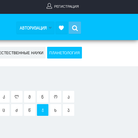
РЕГИСТРАЦИЯ
Search
АВТОРИЗАЦИЯ
ЕСТЕСТВЕННЫЕ НАУКИ
ПЛАНЕТОЛОГИЯ
Კ
Ლ
Მ
Ნ
Ო
Პ
Ც
Ძ
Წ
Ჭ
Ხ
Ჯ