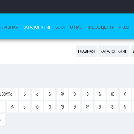
ГЛАВНАЯ
КАТАЛОГ КНИГ
БЛОГ
О НАС
ПРЕСС-ЦЕНТР
Ч.З.В
ГЛАВНАЯ
КАТАЛОГ КНИГ
ᲧᲕᲔᲚᲐ
Ა
Ბ
Გ
Დ
Ე
Ვ
Ზ
Თ
Ი
Ჟ
Რ
Ს
Ტ
Უ
Ფ
Ქ
Ღ
Ყ
Შ
Ჩ
Ჰ