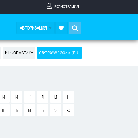
РЕГИСТРАЦИЯ
Search
АВТОРИЗАЦИЯ
ИНФОРМАТИКА
ᲘᲜᲤᲝᲠᲛᲐᲢᲘᲙᲐ (RU)
И
Й
К
Л
М
Н
Щ
Ъ
Ы
Ь
Э
Ю