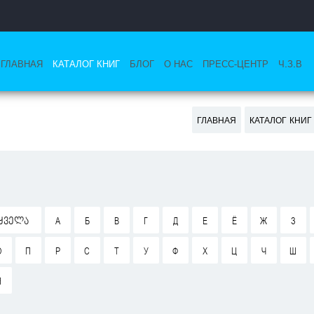
ГЛАВНАЯ
КАТАЛОГ КНИГ
БЛОГ
О НАС
ПРЕСС-ЦЕНТР
Ч.З.В
ГЛАВНАЯ
КАТАЛОГ КНИГ
ᲧᲕᲔᲚᲐ
А
Б
В
Г
Д
Е
Ё
Ж
З
О
П
Р
С
Т
У
Ф
Х
Ц
Ч
Ш
Я