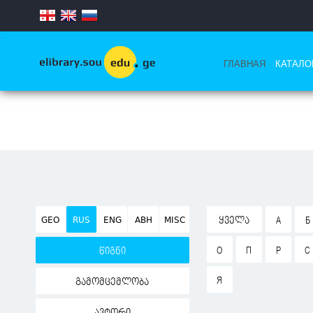
.
ГЛАВНАЯ
КАТАЛО
GEO
RUS
ENG
ABH
MISC
ᲧᲕᲔᲚᲐ
А
Б
О
П
Р
С
წიგნი
Я
გამომცემლობა