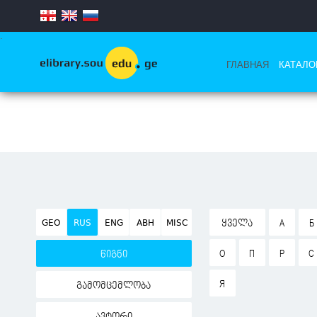
.
ГЛАВНАЯ
КАТАЛО
GEO
RUS
ENG
ABH
MISC
ᲧᲕᲔᲚᲐ
А
Б
О
П
Р
С
წიგნი
Я
გამომცემლობა