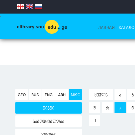
.
ГЛАВНАЯ
КАТАЛО
GEO
RUS
ENG
ABH
MISC
ᲧᲕᲔᲚᲐ
Ა
Ბ
Ჟ
Რ
Ს
Ტ
წიგნი
Ჰ
გამომცემლობა