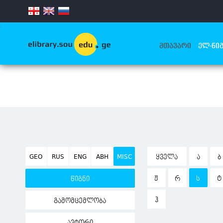
.
ᲛᲗᲐᲕᲐᲠᲘ
ᲔᲚ-ᲬᲘᲒ
GEO
RUS
ENG
ABH
MISC
ᲧᲕᲔᲚᲐ
Ა
Ბ
Ჟ
Რ
Ს
Ტ
წიგნი
Ჰ
გამომცემლობა