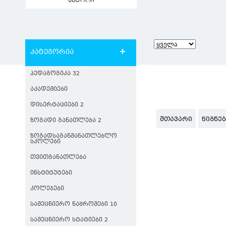
ავტორი
კატეგორია
ᲞᲔᲓᲐᲒᲝᲒᲘᲙᲐ 32
ᲐᲙᲐᲓᲔᲛᲘᲔᲑᲘ
ᲓᲘᲡᲔᲠᲢᲐᲪᲘᲔᲑᲘ 2
ᲛᲗᲐᲕᲐᲠᲘ
ᲬᲘᲒᲜᲔ
ᲖᲝᲒᲐᲓᲘ ᲒᲐᲜᲐᲗᲚᲔᲑᲐ 2
ᲖᲝᲒᲐᲓᲡᲐᲒᲐᲜᲛᲐᲜᲐᲗᲚᲔᲑᲚᲝ
ᲡᲙᲝᲚᲔᲑᲘ
ᲗᲕᲘᲗᲒᲐᲜᲐᲗᲚᲔᲑᲐ
ᲘᲜᲡᲢᲘᲢᲣᲢᲔᲑᲘ
ᲙᲝᲚᲔᲯᲔᲑᲘ
ᲡᲐᲛᲔᲪᲜᲘᲔᲠᲝ ᲜᲐᲨᲠᲝᲛᲔᲑᲘ 10
ᲡᲐᲛᲔᲪᲜᲘᲔᲠᲝ ᲡᲢᲐᲢᲘᲔᲑᲘ 2