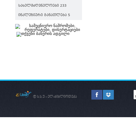
ᲡᲐᲮᲔᲚᲛᲫᲦᲕᲜᲔᲚᲝᲔᲑᲘ 233
ᲘᲜᲙᲚᲣᲖᲘᲣᲠᲘ ᲒᲐᲜᲐᲗᲚᲔᲑᲐ 5
© ს.ს.უ - ელ-ბიბლიოთეკა