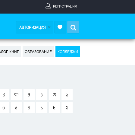
РЕГИСТРАЦИЯ
Search
АВТОРИЗАЦИЯ
АЛОГ КНИГ
ОБРАЗОВАНИЕ
КОЛЛЕДЖИ
Კ
Ლ
Მ
Ნ
Ო
Პ
Ც
Ძ
Წ
Ჭ
Ხ
Ჯ