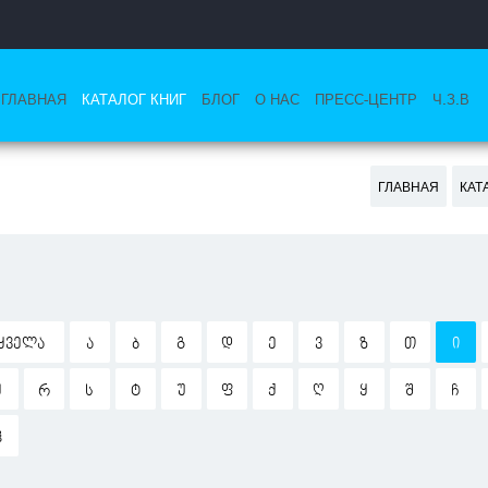
ГЛАВНАЯ
КАТАЛОГ КНИГ
БЛОГ
О НАС
ПРЕСС-ЦЕНТР
Ч.З.В
ГЛАВНАЯ
КАТ
ᲧᲕᲔᲚᲐ
Ა
Ბ
Გ
Დ
Ე
Ვ
Ზ
Თ
Ი
Ჟ
Რ
Ს
Ტ
Უ
Ფ
Ქ
Ღ
Ყ
Შ
Ჩ
Ჰ