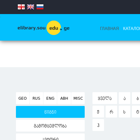
.
ГЛАВНАЯ
КАТАЛО
GEO
RUS
ENG
ABH
MISC
ᲧᲕᲔᲚᲐ
Ა
Ბ
Ჟ
Რ
Ს
Ტ
წიგნი
Ჰ
გამომცემლობა