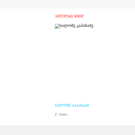
АВТОР(Ы) КНИГ
სალომე კაპანაძე
2 - Книга