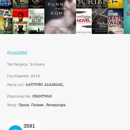
დებიუტი
Тип Ресурса: Эл-Книга
Год Издании: 2016
Автор (ы):
სალომე კაპანაძე,
Издательство:
თბილისი
Жанр:
Проза
,
Поэзия
,
Литература
3591