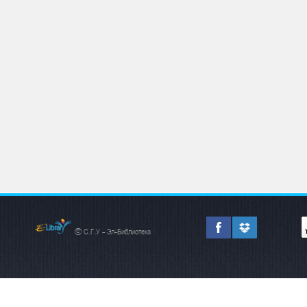
© С.Г.У - Эл-Библиотека