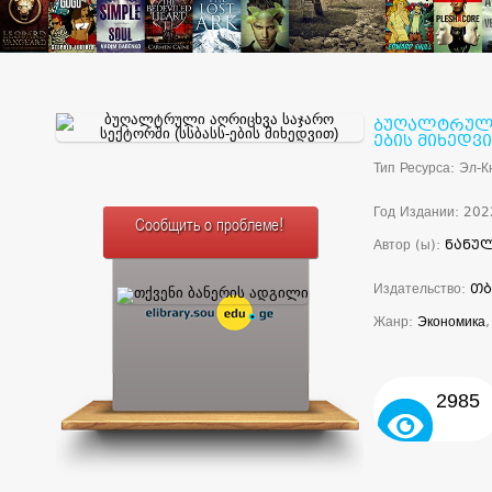
ბუღალტრული 
ების მიხედვ
Тип Ресурса: Эл-К
Год Издании: 202
Сообщить о проблеме!
Автор (ы):
ნანულ
Издательство:
თბ
Жанр:
Экономика
2985