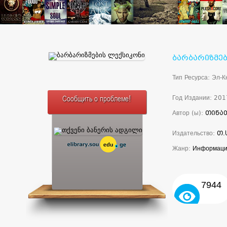
ბარბარიზმე
Тип Ресурса: Эл-К
Год Издании: 201
Сообщить о проблеме!
Автор (ы):
თინა
Издательство:
თ.
Жанр:
Информаци
7944