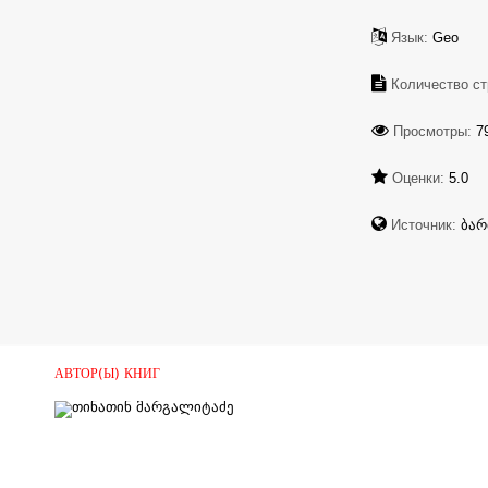
Язык:
Geo
Количество ст
Просмотры:
7
Оценки:
5.0
Источник:
ბარ
АВТОР(Ы) КНИГ