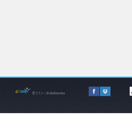
© С.Г.У - Эл-Библиотека