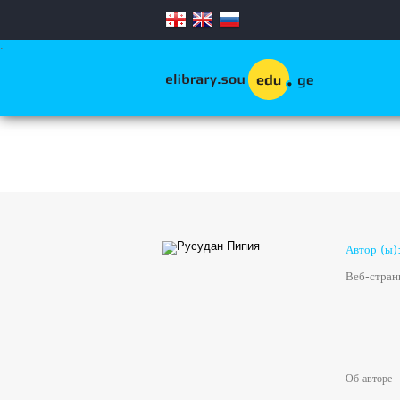
.
Автор (ы)
Веб-стран
Об авторе