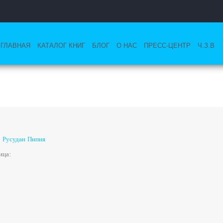
ГЛАВНАЯ
КАТАЛОГ КНИГ
БЛОГ
О НАС
ПРЕСС-ЦЕНТР
Ч.З.В
: Русудан Пипия
ица: