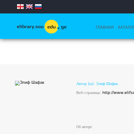
.
ГЛАВНАЯ
КАТАЛО
Автор (ы): Элиф Шафак
Веб-страница:
http://www.elifs
Об авторе