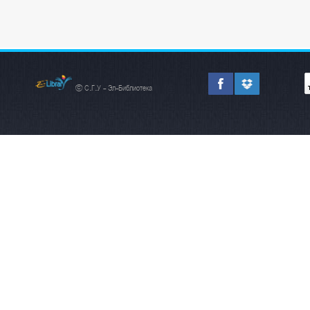
© С.Г.У - Эл-Библиотека