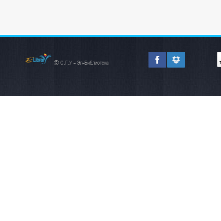
© С.Г.У - Эл-Библиотека