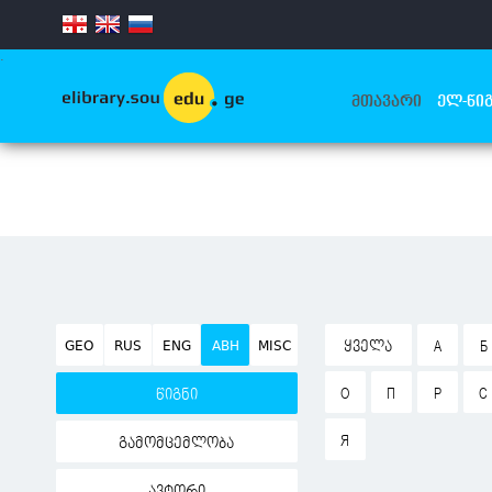
.
ᲛᲗᲐᲕᲐᲠᲘ
ᲔᲚ-ᲬᲘᲒ
GEO
RUS
ENG
ABH
MISC
ᲧᲕᲔᲚᲐ
А
Б
О
П
Р
С
წიგნი
Я
გამომცემლობა