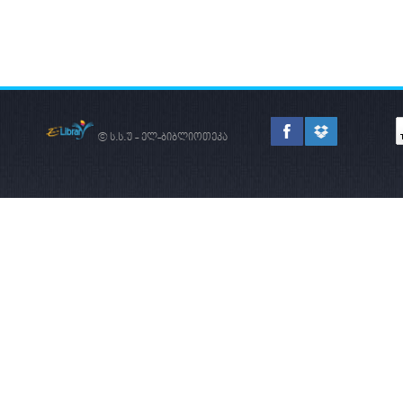
© ს.ს.უ - ელ-ბიბლიოთეკა