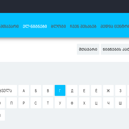
ᲛᲗᲐᲕᲐᲠᲘ
ᲔᲚ-ᲬᲘᲒᲜᲔᲑᲘ
ᲑᲚᲝᲒᲘ
ᲩᲕᲔᲜ ᲨᲔᲡᲐᲮᲔᲑ
ᲛᲔᲓᲘᲐ ᲪᲔᲜᲢᲠ
ᲛᲗᲐᲕᲐᲠᲘ
ᲬᲘᲒᲜᲔᲑᲘᲡ Კ
ᲧᲕᲔᲚᲐ
А
Б
В
Г
Д
Е
Ё
Ж
З
О
П
Р
С
Т
У
Ф
Х
Ц
Ч
Ш
Я