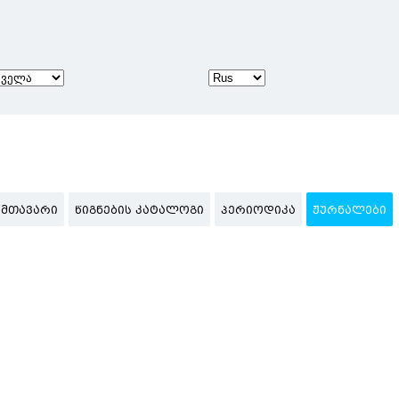
ᲛᲗᲐᲕᲐᲠᲘ
ᲬᲘᲒᲜᲔᲑᲘᲡ ᲙᲐᲢᲐᲚᲝᲒᲘ
ᲞᲔᲠᲘᲝᲓᲘᲙᲐ
ᲟᲣᲠᲜᲐᲚᲔᲑᲘ