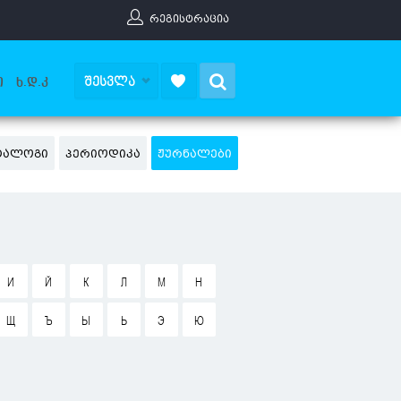
ᲠᲔᲒᲘᲡᲢᲠᲐᲪᲘᲐ
Search
ᲨᲔᲡᲕᲚᲐ
Ი
Ხ.Დ.Კ
ᲐᲢᲐᲚᲝᲒᲘ
ᲞᲔᲠᲘᲝᲓᲘᲙᲐ
ᲟᲣᲠᲜᲐᲚᲔᲑᲘ
И
Й
К
Л
М
Н
Щ
Ъ
Ы
Ь
Э
Ю