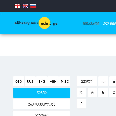
.
ᲛᲗᲐᲕᲐᲠᲘ
ᲔᲚ-ᲬᲘᲒ
GEO
RUS
ENG
ABH
MISC
ᲧᲕᲔᲚᲐ
Ა
Ბ
Ჟ
Რ
Ს
Ტ
წიგნი
Ჰ
გამომცემლობა