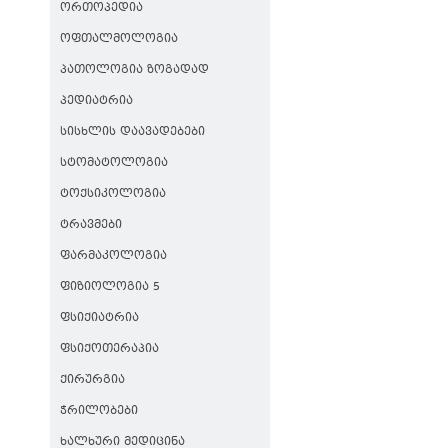
ᲝᲠᲗᲝᲞᲔᲓᲘᲐ
ᲝᲤᲗᲐᲚᲛᲝᲚᲝᲒᲘᲐ
ᲞᲐᲗᲝᲚᲝᲒᲘᲐ ᲖᲝᲒᲐᲓᲐᲓ
ᲞᲔᲓᲘᲐᲢᲠᲘᲐ
ᲡᲘᲡᲮᲚᲘᲡ ᲓᲐᲐᲕᲐᲓᲔᲑᲔᲑᲘ
ᲡᲢᲝᲛᲐᲢᲝᲚᲝᲒᲘᲐ
ᲢᲝᲥᲡᲘᲙᲝᲚᲝᲒᲘᲐ
ᲢᲠᲐᲕᲛᲔᲑᲘ
ᲤᲐᲠᲛᲐᲙᲝᲚᲝᲒᲘᲐ
ᲤᲘᲖᲘᲝᲚᲝᲒᲘᲐ 5
ᲤᲡᲘᲥᲘᲐᲢᲠᲘᲐ
ᲤᲡᲘᲥᲝᲗᲔᲠᲐᲞᲘᲐ
ᲥᲘᲠᲣᲠᲒᲘᲐ
ᲭᲠᲘᲚᲝᲑᲔᲑᲘ
ᲮᲐᲚᲮᲣᲠᲘ ᲛᲔᲓᲘᲪᲘᲜᲐ