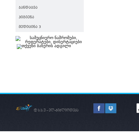
ᲯᲐᲜᲓᲐᲪᲕᲐ
ᲰᲘᲒᲘᲔᲜᲐ
ᲛᲔᲓᲘᲪᲘᲜᲐ 3
© ს.ს.უ - ელ-ბიბლიოთეკა