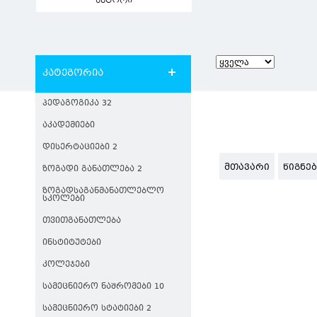
ავტორი
კატეგორია
ᲞᲔᲓᲐᲒᲝᲒᲘᲙᲐ 32
ᲐᲙᲐᲓᲔᲛᲘᲔᲑᲘ
ᲓᲘᲡᲔᲠᲢᲐᲪᲘᲔᲑᲘ 2
ᲛᲗᲐᲕᲐᲠᲘ
ᲬᲘᲒᲜᲔ
ᲖᲝᲒᲐᲓᲘ ᲒᲐᲜᲐᲗᲚᲔᲑᲐ 2
ᲖᲝᲒᲐᲓᲡᲐᲒᲐᲜᲛᲐᲜᲐᲗᲚᲔᲑᲚᲝ
ᲡᲙᲝᲚᲔᲑᲘ
ᲗᲕᲘᲗᲒᲐᲜᲐᲗᲚᲔᲑᲐ
ᲘᲜᲡᲢᲘᲢᲣᲢᲔᲑᲘ
ᲙᲝᲚᲔᲯᲔᲑᲘ
ᲡᲐᲛᲔᲪᲜᲘᲔᲠᲝ ᲜᲐᲨᲠᲝᲛᲔᲑᲘ 10
ᲡᲐᲛᲔᲪᲜᲘᲔᲠᲝ ᲡᲢᲐᲢᲘᲔᲑᲘ 2