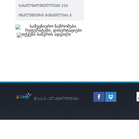
ᲡᲐᲮᲔᲚᲛᲫᲦᲕᲜᲔᲚᲝᲔᲑᲘ 233
ᲘᲜᲙᲚᲣᲖᲘᲣᲠᲘ ᲒᲐᲜᲐᲗᲚᲔᲑᲐ 5
© ს.ს.უ - ელ-ბიბლიოთეკა