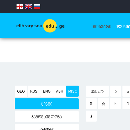
.
ᲛᲗᲐᲕᲐᲠᲘ
ᲔᲚ-ᲬᲘᲒ
GEO
RUS
ENG
ABH
MISC
ᲧᲕᲔᲚᲐ
Ა
Ბ
Ჟ
Რ
Ს
Ტ
წიგნი
Ჰ
გამომცემლობა