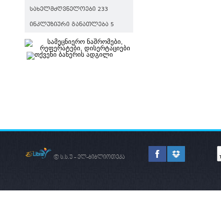
ᲡᲐᲮᲔᲚᲛᲫᲦᲕᲜᲔᲚᲝᲔᲑᲘ 233
ᲘᲜᲙᲚᲣᲖᲘᲣᲠᲘ ᲒᲐᲜᲐᲗᲚᲔᲑᲐ 5
© ს.ს.უ - ელ-ბიბლიოთეკა