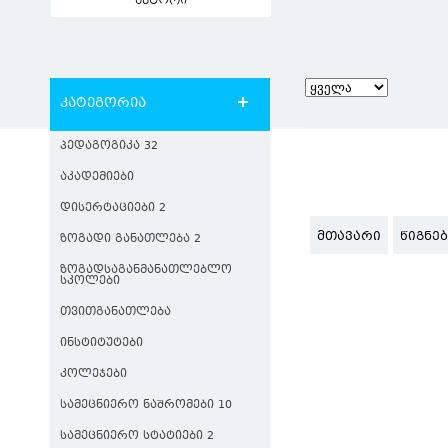
ავტორი
კატეგორია
ᲞᲔᲓᲐᲒᲝᲒᲘᲙᲐ 32
ᲐᲙᲐᲓᲔᲛᲘᲔᲑᲘ
ᲓᲘᲡᲔᲠᲢᲐᲪᲘᲔᲑᲘ 2
ᲛᲗᲐᲕᲐᲠᲘ
ᲬᲘᲒᲜᲔ
ᲖᲝᲒᲐᲓᲘ ᲒᲐᲜᲐᲗᲚᲔᲑᲐ 2
ᲖᲝᲒᲐᲓᲡᲐᲒᲐᲜᲛᲐᲜᲐᲗᲚᲔᲑᲚᲝ
ᲡᲙᲝᲚᲔᲑᲘ
ᲗᲕᲘᲗᲒᲐᲜᲐᲗᲚᲔᲑᲐ
ᲘᲜᲡᲢᲘᲢᲣᲢᲔᲑᲘ
ᲙᲝᲚᲔᲯᲔᲑᲘ
ᲡᲐᲛᲔᲪᲜᲘᲔᲠᲝ ᲜᲐᲨᲠᲝᲛᲔᲑᲘ 10
ᲡᲐᲛᲔᲪᲜᲘᲔᲠᲝ ᲡᲢᲐᲢᲘᲔᲑᲘ 2