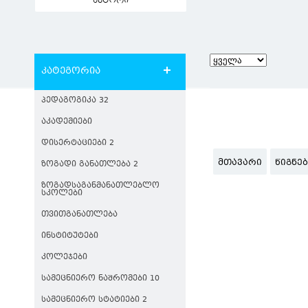
ავტორი
კატეგორია
ᲞᲔᲓᲐᲒᲝᲒᲘᲙᲐ 32
ᲐᲙᲐᲓᲔᲛᲘᲔᲑᲘ
ᲓᲘᲡᲔᲠᲢᲐᲪᲘᲔᲑᲘ 2
ᲛᲗᲐᲕᲐᲠᲘ
ᲬᲘᲒᲜᲔ
ᲖᲝᲒᲐᲓᲘ ᲒᲐᲜᲐᲗᲚᲔᲑᲐ 2
ᲖᲝᲒᲐᲓᲡᲐᲒᲐᲜᲛᲐᲜᲐᲗᲚᲔᲑᲚᲝ
ᲡᲙᲝᲚᲔᲑᲘ
ᲗᲕᲘᲗᲒᲐᲜᲐᲗᲚᲔᲑᲐ
ᲘᲜᲡᲢᲘᲢᲣᲢᲔᲑᲘ
ᲙᲝᲚᲔᲯᲔᲑᲘ
ᲡᲐᲛᲔᲪᲜᲘᲔᲠᲝ ᲜᲐᲨᲠᲝᲛᲔᲑᲘ 10
ᲡᲐᲛᲔᲪᲜᲘᲔᲠᲝ ᲡᲢᲐᲢᲘᲔᲑᲘ 2