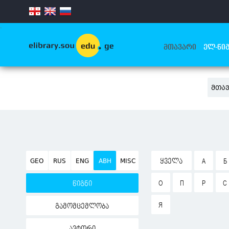
.
ᲛᲗᲐᲕᲐᲠᲘ
ᲔᲚ-ᲬᲘᲒ
ᲛᲗᲐ
GEO
RUS
ENG
ABH
MISC
ᲧᲕᲔᲚᲐ
А
Б
О
П
Р
С
წიგნი
Я
გამომცემლობა