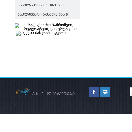
ᲡᲐᲮᲔᲚᲛᲫᲦᲕᲜᲔᲚᲝᲔᲑᲘ 233
ᲘᲜᲙᲚᲣᲖᲘᲣᲠᲘ ᲒᲐᲜᲐᲗᲚᲔᲑᲐ 5
© ს.ს.უ - ელ-ბიბლიოთეკა