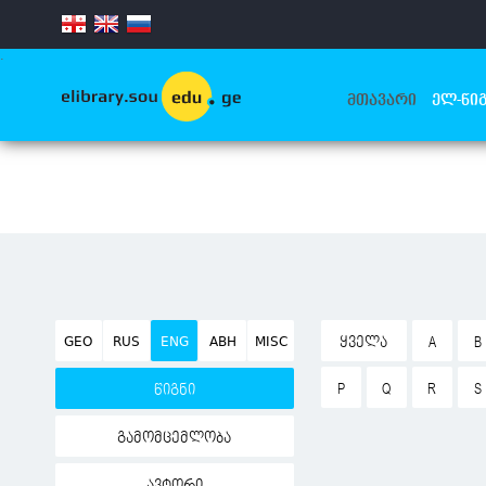
.
ᲛᲗᲐᲕᲐᲠᲘ
ᲔᲚ-ᲬᲘᲒ
GEO
RUS
ENG
ABH
MISC
ᲧᲕᲔᲚᲐ
A
B
P
Q
R
S
წიგნი
გამომცემლობა