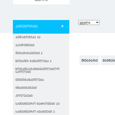
ავტორი
კატეგორია
ᲞᲔᲓᲐᲒᲝᲒᲘᲙᲐ 32
ᲐᲙᲐᲓᲔᲛᲘᲔᲑᲘ
ᲓᲘᲡᲔᲠᲢᲐᲪᲘᲔᲑᲘ 2
ᲛᲗᲐᲕᲐᲠᲘ
ᲬᲘᲒᲜᲔ
ᲖᲝᲒᲐᲓᲘ ᲒᲐᲜᲐᲗᲚᲔᲑᲐ 2
ᲖᲝᲒᲐᲓᲡᲐᲒᲐᲜᲛᲐᲜᲐᲗᲚᲔᲑᲚᲝ
ᲡᲙᲝᲚᲔᲑᲘ
ᲗᲕᲘᲗᲒᲐᲜᲐᲗᲚᲔᲑᲐ
ᲘᲜᲡᲢᲘᲢᲣᲢᲔᲑᲘ
ᲙᲝᲚᲔᲯᲔᲑᲘ
ᲡᲐᲛᲔᲪᲜᲘᲔᲠᲝ ᲜᲐᲨᲠᲝᲛᲔᲑᲘ 10
ᲡᲐᲛᲔᲪᲜᲘᲔᲠᲝ ᲡᲢᲐᲢᲘᲔᲑᲘ 2