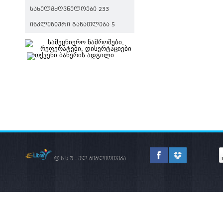
ᲡᲐᲮᲔᲚᲛᲫᲦᲕᲜᲔᲚᲝᲔᲑᲘ 233
ᲘᲜᲙᲚᲣᲖᲘᲣᲠᲘ ᲒᲐᲜᲐᲗᲚᲔᲑᲐ 5
© ს.ს.უ - ელ-ბიბლიოთეკა