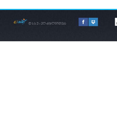
© ს.ს.უ - ელ-ბიბლიოთეკა