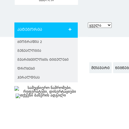
ავტორი
კატეგორია
ᲑᲘᲝᲒᲠᲐᲤᲘᲐ 2
ᲒᲔᲜᲔᲐᲚᲝᲒᲘᲐ
ᲒᲕᲐᲠᲘᲨᲕᲘᲚᲝᲑᲘᲡ ᲢᲘᲢᲣᲚᲔᲑᲘ
ᲛᲗᲐᲕᲐᲠᲘ
ᲬᲘᲒᲜᲔ
ᲓᲠᲝᲨᲔᲑᲘ
ᲰᲔᲠᲐᲚᲓᲘᲙᲐ