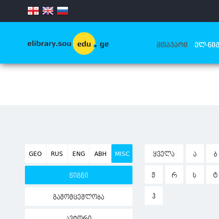
.
ᲛᲗᲐᲕᲐᲠᲘ
ᲔᲚ-ᲬᲘᲒ
GEO
RUS
ENG
ABH
MISC
ᲧᲕᲔᲚᲐ
Ა
Ბ
Ჟ
Რ
Ს
Ტ
წიგნი
Ჰ
გამომცემლობა