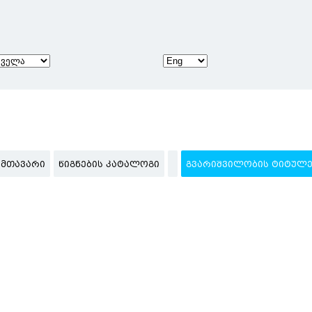
ᲛᲗᲐᲕᲐᲠᲘ
ᲬᲘᲒᲜᲔᲑᲘᲡ ᲙᲐᲢᲐᲚᲝᲒᲘ
ᲒᲕᲐᲠᲘᲨᲕᲘᲚᲝᲑᲘᲡ ᲢᲘᲢᲣᲚᲔ