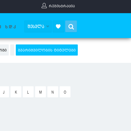
ᲠᲔᲒᲘᲡᲢᲠᲐᲪᲘᲐ
Search
ᲨᲔᲡᲕᲚᲐ
Ი
Ხ.Დ.Კ
ᲝᲒᲘ
ᲒᲕᲐᲠᲘᲨᲕᲘᲚᲝᲑᲘᲡ ᲢᲘᲢᲣᲚᲔᲑᲘ
J
K
L
M
N
O