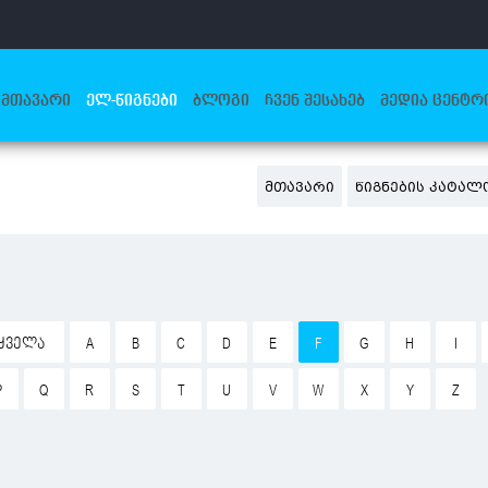
ᲛᲗᲐᲕᲐᲠᲘ
ᲔᲚ-ᲬᲘᲒᲜᲔᲑᲘ
ᲑᲚᲝᲒᲘ
ᲩᲕᲔᲜ ᲨᲔᲡᲐᲮᲔᲑ
ᲛᲔᲓᲘᲐ ᲪᲔᲜᲢᲠ
ᲛᲗᲐᲕᲐᲠᲘ
ᲬᲘᲒᲜᲔᲑᲘᲡ ᲙᲐᲢᲐᲚ
ᲧᲕᲔᲚᲐ
A
B
C
D
E
F
G
H
I
P
Q
R
S
T
U
V
W
X
Y
Z