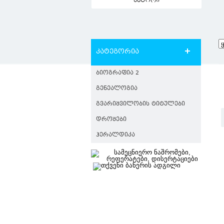
ავტორი
კატეგორია
ᲑᲘᲝᲒᲠᲐᲤᲘᲐ 2
ᲒᲔᲜᲔᲐᲚᲝᲒᲘᲐ
ᲒᲕᲐᲠᲘᲨᲕᲘᲚᲝᲑᲘᲡ ᲢᲘᲢᲣᲚᲔᲑᲘ
ᲓᲠᲝᲨᲔᲑᲘ
ᲰᲔᲠᲐᲚᲓᲘᲙᲐ