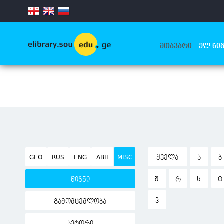
.
ᲛᲗᲐᲕᲐᲠᲘ
ᲔᲚ-ᲬᲘᲒ
GEO
RUS
ENG
ABH
MISC
ᲧᲕᲔᲚᲐ
Ა
Ბ
Ჟ
Რ
Ს
Ტ
წიგნი
Ჰ
გამომცემლობა