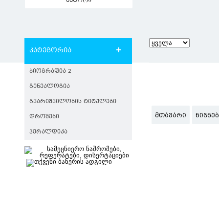
ავტორი
კატეგორია
ᲑᲘᲝᲒᲠᲐᲤᲘᲐ 2
ᲒᲔᲜᲔᲐᲚᲝᲒᲘᲐ
ᲒᲕᲐᲠᲘᲨᲕᲘᲚᲝᲑᲘᲡ ᲢᲘᲢᲣᲚᲔᲑᲘ
ᲛᲗᲐᲕᲐᲠᲘ
ᲬᲘᲒᲜᲔ
ᲓᲠᲝᲨᲔᲑᲘ
ᲰᲔᲠᲐᲚᲓᲘᲙᲐ