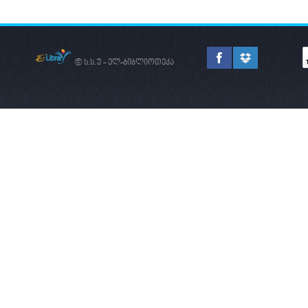
© ს.ს.უ - ელ-ბიბლიოთეკა