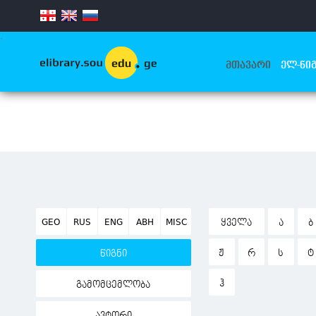
.
ᲛᲗᲐᲕᲐᲠᲘ
ᲔᲚ-ᲬᲘᲒ
GEO
RUS
ENG
ABH
MISC
ᲧᲕᲔᲚᲐ
Ა
Ბ
Ჟ
Რ
Ს
Ტ
წიგნი
Ჰ
გამომცემლობა