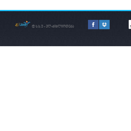
© ს.ს.უ - ელ-ბიბლიოთეკა