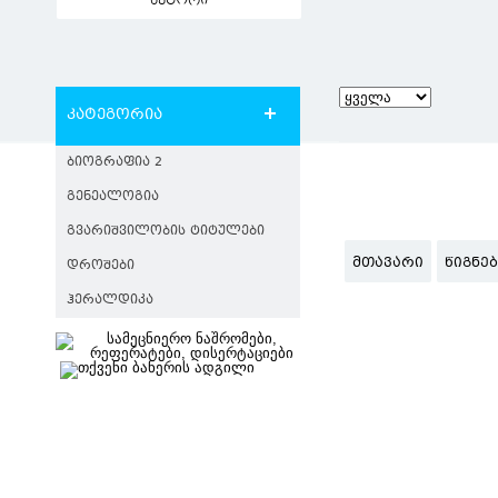
ავტორი
კატეგორია
ᲑᲘᲝᲒᲠᲐᲤᲘᲐ 2
ᲒᲔᲜᲔᲐᲚᲝᲒᲘᲐ
ᲒᲕᲐᲠᲘᲨᲕᲘᲚᲝᲑᲘᲡ ᲢᲘᲢᲣᲚᲔᲑᲘ
ᲛᲗᲐᲕᲐᲠᲘ
ᲬᲘᲒᲜᲔ
ᲓᲠᲝᲨᲔᲑᲘ
ᲰᲔᲠᲐᲚᲓᲘᲙᲐ