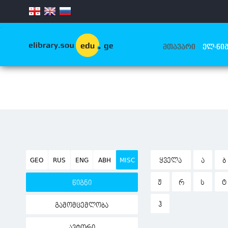
.
ᲛᲗᲐᲕᲐᲠᲘ
ᲔᲚ-ᲬᲘᲒ
GEO
RUS
ENG
ABH
MISC
ᲧᲕᲔᲚᲐ
Ა
Ბ
Ჟ
Რ
Ს
Ტ
წიგნი
Ჰ
გამომცემლობა