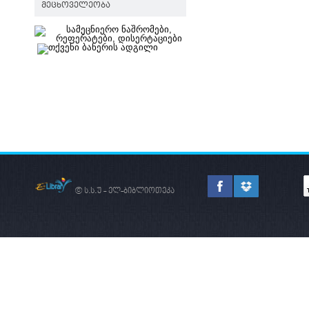
ᲛᲔᲪᲮᲝᲕᲔᲚᲔᲝᲑᲐ
© ს.ს.უ - ელ-ბიბლიოთეკა