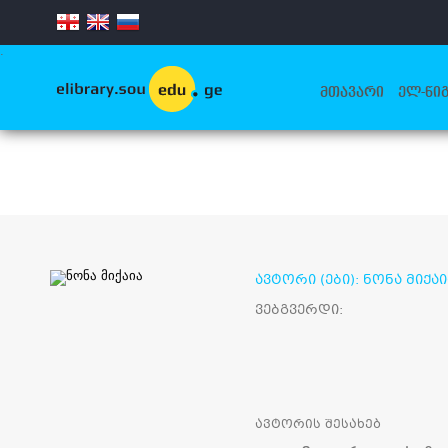
.
ᲛᲗᲐᲕᲐᲠᲘ
ᲔᲚ-ᲬᲘᲒ
ავტორი (ები): ნონა მიქაი
ვებგვერდი:
ავტორის შესახებ