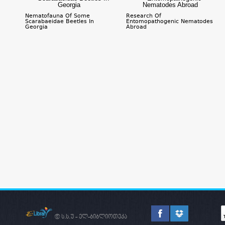
Nematofauna Of Some
Research Of
Scarabaeidae Beetles In
Entomopathogenic Nematodes
Georgia
Abroad
© ს.ს.უ - ელ-ბიბლიოთეკა