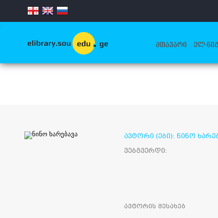
.
ᲛᲗᲐᲕᲐᲠᲘ
ᲔᲚ-ᲬᲘᲒ
ავტორი (ები): ნინო ხარე
ვებგვერდი:
ავტორის შესახებ