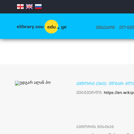
.
ᲛᲗᲐᲕᲐᲠᲘ
ᲔᲚ-ᲬᲘᲒ
ავტორი (ები): ედგარ ალ
ვებგვერდი:
https://en.wiki
ავტორის შესახებ