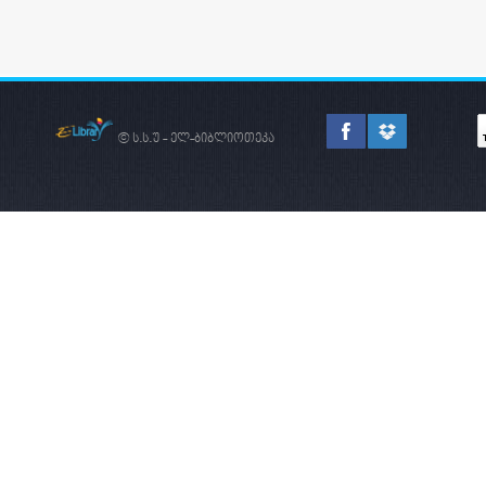
© ს.ს.უ - ელ-ბიბლიოთეკა