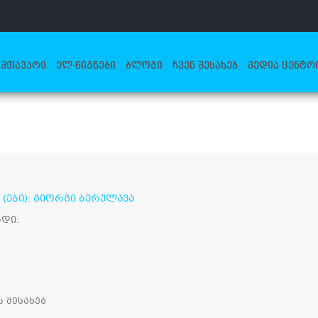
ᲛᲗᲐᲕᲐᲠᲘ
ᲔᲚ-ᲬᲘᲒᲜᲔᲑᲘ
ᲑᲚᲝᲒᲘ
ᲩᲕᲔᲜ ᲨᲔᲡᲐᲮᲔᲑ
ᲛᲔᲓᲘᲐ ᲪᲔᲜᲢᲠ
(ები): გიორგი ბერულავა
რდი:
 შესახებ