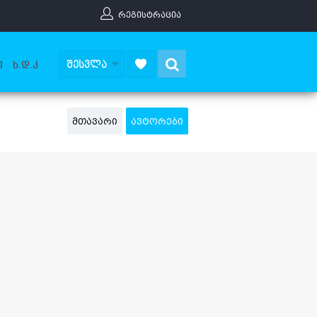
ᲠᲔᲒᲘᲡᲢᲠᲐᲪᲘᲐ
Search
ᲨᲔᲡᲕᲚᲐ
Ი
Ხ.Დ.Კ
ᲛᲗᲐᲕᲐᲠᲘ
ᲐᲕᲢᲝᲠᲔᲑᲘ