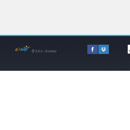
© S.S.U - E-Library