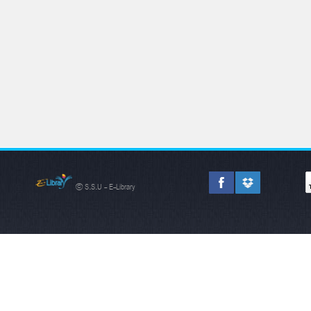
© S.S.U - E-Library