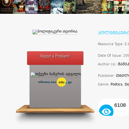
პოლიტიკურ
Resource Type: E
Date Of Issue: 20
Report a Problem!
Author (s):
მამუ
Publisher:
თბილ
Genre:
Politics
,
Do
6108