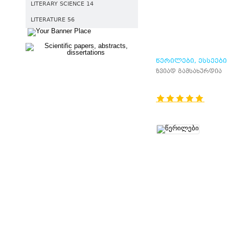
LITERARY SCIENCE 14
LITERATURE 56
ᲬᲔᲠᲘᲚᲔᲑᲘ, ᲔᲡᲡᲔᲔᲑᲘ
ზვიად გამსახურდია