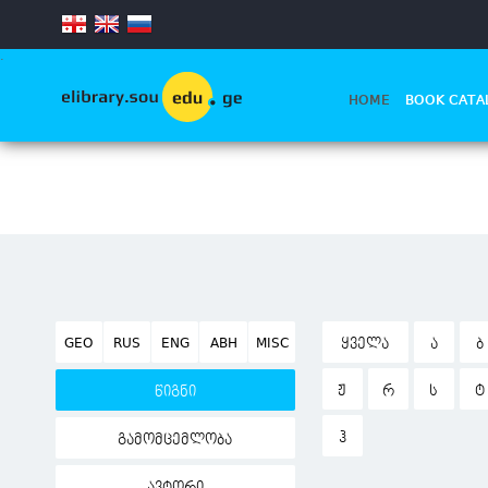
.
HOME
BOOK CATA
GEO
RUS
ENG
ABH
MISC
ᲧᲕᲔᲚᲐ
Ა
Ბ
Ჟ
Რ
Ს
Ტ
წიგნი
Ჰ
გამომცემლობა