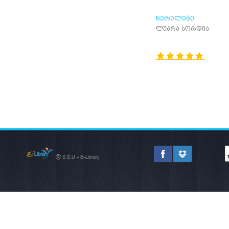
ᲬᲔᲠᲘᲚᲔᲑᲘ
ლუარა სორდია
© S.S.U - E-Library