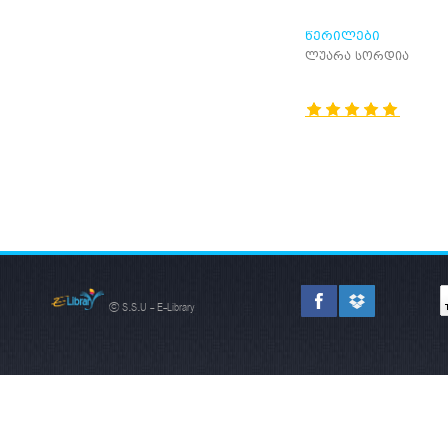
ᲬᲔᲠᲘᲚᲔᲑᲘ
ლუარა სორდია
© S.S.U - E-Library