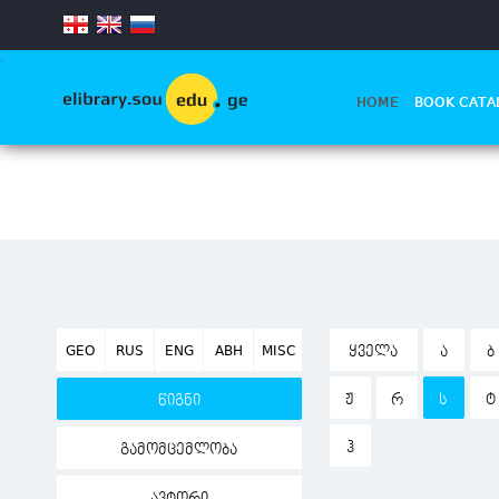
.
HOME
BOOK CATA
GEO
RUS
ENG
ABH
MISC
ᲧᲕᲔᲚᲐ
Ა
Ბ
Ჟ
Რ
Ს
Ტ
წიგნი
Ჰ
გამომცემლობა