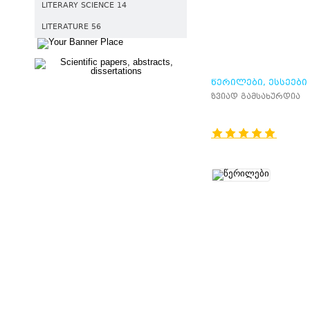
LITERARY SCIENCE 14
LITERATURE 56
ᲬᲔᲠᲘᲚᲔᲑᲘ, ᲔᲡᲡᲔᲔᲑᲘ
ზვიად გამსახურდია