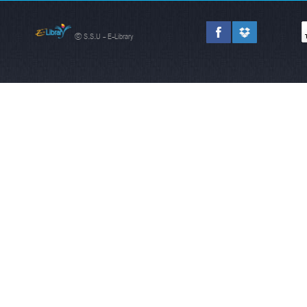
© S.S.U - E-Library