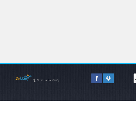
© S.S.U - E-Library