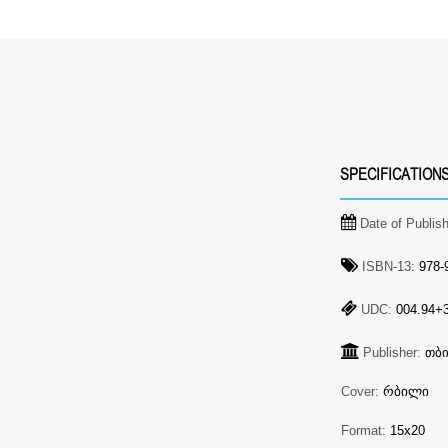
SPECIFICATION
Date of Publis
ISBN-13:
978-9
UDC:
004.94+3
Publisher:
თბ
Cover:
რბილი
Format:
15x20