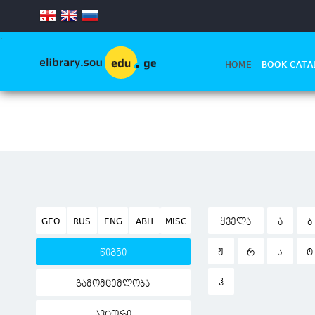
.
HOME
BOOK CATA
GEO
RUS
ENG
ABH
MISC
ᲧᲕᲔᲚᲐ
Ა
Ბ
Ჟ
Რ
Ს
Ტ
წიგნი
Ჰ
გამომცემლობა