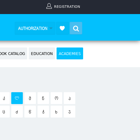
REGISTRATION
Search
AUTHORIZATION
OOK CATALOG
EDUCATION
ACADEMIES
Კ
Ლ
Მ
Ნ
Ო
Პ
Ც
Ძ
Წ
Ჭ
Ხ
Ჯ