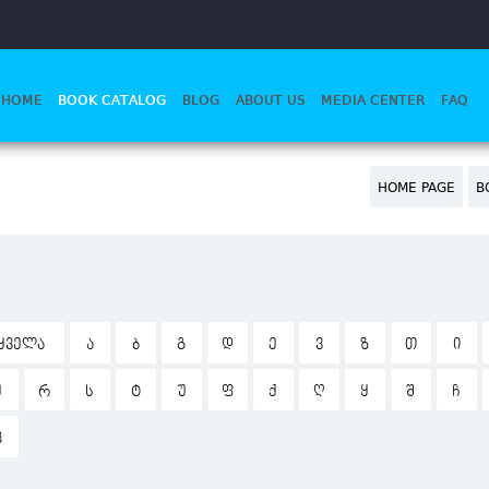
HOME
BOOK CATALOG
BLOG
ABOUT US
MEDIA CENTER
FAQ
HOME PAGE
B
ᲧᲕᲔᲚᲐ
Ა
Ბ
Გ
Დ
Ე
Ვ
Ზ
Თ
Ი
Ჟ
Რ
Ს
Ტ
Უ
Ფ
Ქ
Ღ
Ყ
Შ
Ჩ
Ჰ