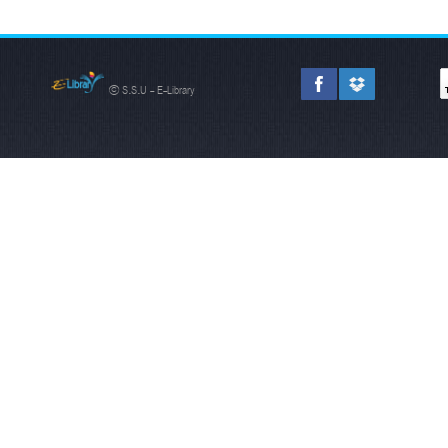
© S.S.U - E-Library