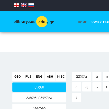
.
HOME
BOOK CATA
GEO
RUS
ENG
ABH
MISC
ᲧᲕᲔᲚᲐ
Ა
Ბ
Ჟ
Რ
Ს
Ტ
წიგნი
Ჰ
გამომცემლობა