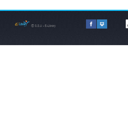
© S.S.U - E-Library