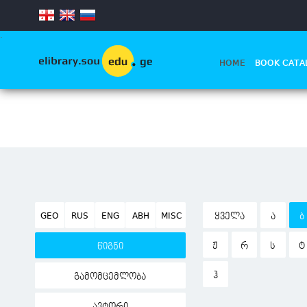
.
HOME
BOOK CATA
GEO
RUS
ENG
ABH
MISC
ᲧᲕᲔᲚᲐ
Ა
Ბ
Ჟ
Რ
Ს
Ტ
წიგნი
Ჰ
გამომცემლობა