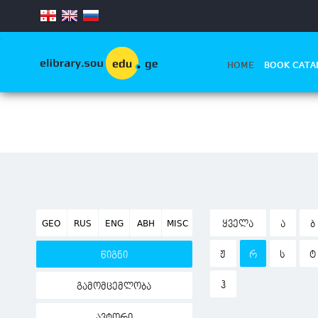
.
HOME
BOOK CATA
GEO
RUS
ENG
ABH
MISC
ᲧᲕᲔᲚᲐ
Ა
Ბ
Ჟ
Რ
Ს
Ტ
წიგნი
Ჰ
გამომცემლობა