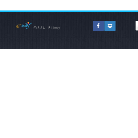
© S.S.U - E-Library