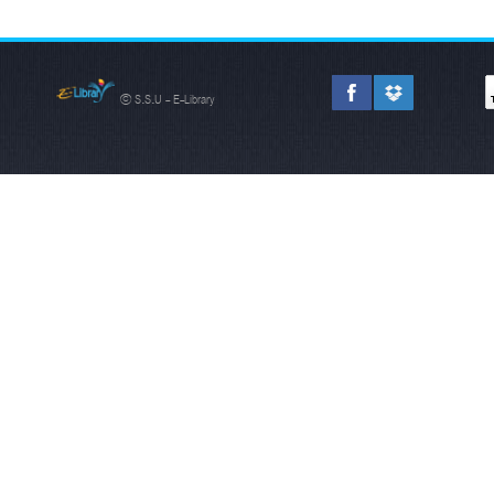
© S.S.U - E-Library