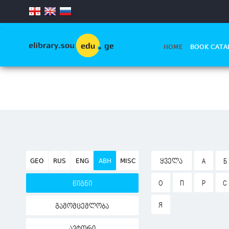
.
HOME
BOOK CATA
GEO
RUS
ENG
ABH
MISC
ᲧᲕᲔᲚᲐ
А
Б
О
П
Р
С
წიგნი
Я
გამომცემლობა