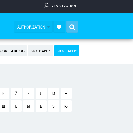
REGISTRATION
Search
AUTHORIZATION
OOK CATALOG
BIOGRAPHY
BIOGRAPHY
И
Й
К
Л
М
Н
Щ
Ъ
Ы
Ь
Э
Ю