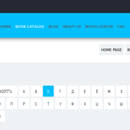
HOME
BOOK CATALOG
BLOG
ABOUT US
MEDIA CENTER
FAQ
HOME PAGE
B
ᲧᲕᲔᲚᲐ
А
Б
В
Г
Д
Е
Ё
Ж
З
О
П
Р
С
Т
У
Ф
Х
Ц
Ч
Ш
Я