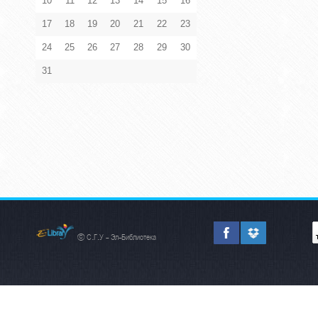
10
11
12
13
14
15
16
17
18
19
20
21
22
23
24
25
26
27
28
29
30
31
© С.Г.У - Эл-Библиотека