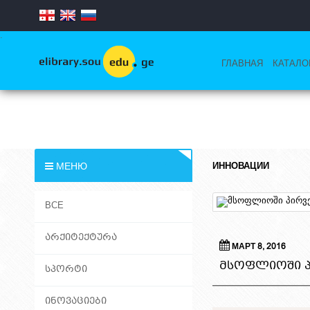
.
ГЛАВНАЯ
КАТАЛО
МЕНЮ
ИННОВАЦИИ
ВСЕ
ᲐᲠᲥᲘᲢᲔᲥᲢᲣᲠᲐ
МАРТ 8, 2016
ᲛᲡᲝᲤᲚᲘᲝᲨᲘ Პ
ᲡᲞᲝᲠᲢᲘ
ᲘᲜᲝᲕᲐᲪᲘᲔᲑᲘ