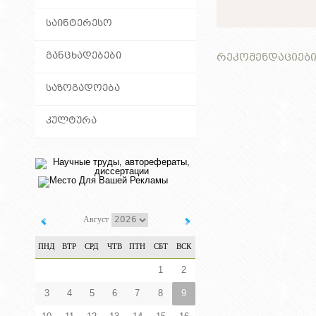
ᲡᲐᲘᲜᲢᲔᲠᲔᲡᲝ
ᲒᲐᲜᲪᲮᲐᲓᲔᲑᲔᲑᲘ
ᲠᲔᲙᲝᲛᲔᲜᲓᲐᲪᲘᲔᲑ
ᲡᲐᲖᲝᲒᲐᲓᲝᲔᲑᲐ
ᲙᲣᲚᲢᲣᲠᲐ
Август
ПНД
ВТР
СРД
ЧТВ
ПТН
СБТ
ВСК
1
2
3
4
5
6
7
8
9