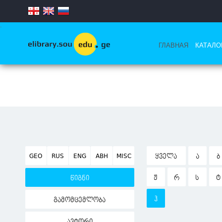
.
ГЛАВНАЯ
КАТАЛО
GEO
RUS
ENG
ABH
MISC
ᲧᲕᲔᲚᲐ
Ა
Ბ
Ჟ
Რ
Ს
Ტ
წიგნი
Ჰ
გამომცემლობა