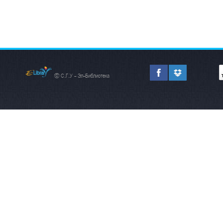
© С.Г.У - Эл-Библиотека