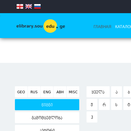
.
ГЛАВНАЯ
КАТАЛО
GEO
RUS
ENG
ABH
MISC
ᲧᲕᲔᲚᲐ
Ა
Ბ
Ჟ
Რ
Ს
Ტ
წიგნი
Ჰ
გამომცემლობა