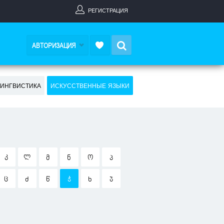
РЕГИСТРАЦИЯ
Search
АВТОРИЗАЦИЯ
ЛИНГВИСТИКА
ИСКУССТВЕННЫЕ ЯЗЫКИ
Კ
Ლ
Მ
Ნ
Ო
Პ
Ც
Ძ
Წ
Ჭ
Ხ
Ჯ