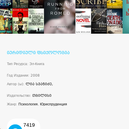
იურიდიული ფსიქოლოგია
Тип Ресурса: Эл-Книга
Год Издании: 2008
Автор (ы):
ლია სვანიძე,
Издательство:
თბილისი
Жанр:
Психология
,
Юриспруденция
7419