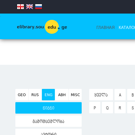
.
ГЛАВНАЯ
КАТАЛО
GEO
RUS
ENG
ABH
MISC
ᲧᲕᲔᲚᲐ
A
B
P
Q
R
S
წიგნი
გამომცემლობა