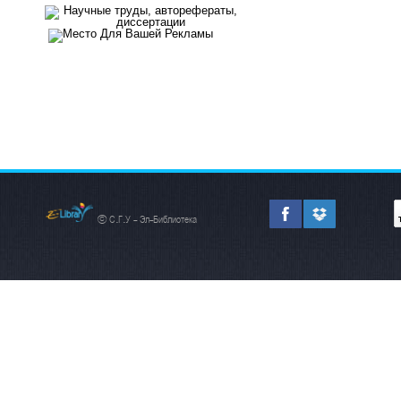
© С.Г.У - Эл-Библиотека