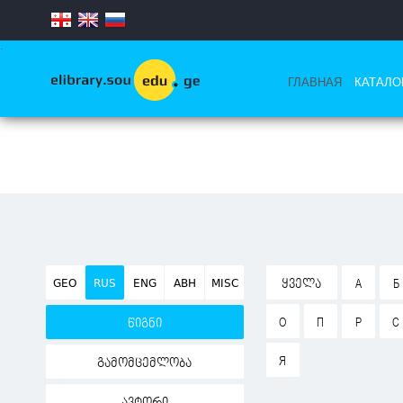
.
ГЛАВНАЯ
КАТАЛО
GEO
RUS
ENG
ABH
MISC
ᲧᲕᲔᲚᲐ
А
Б
О
П
Р
С
წიგნი
Я
გამომცემლობა